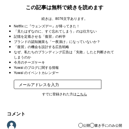
この記事は無料で続きを読めます
続きは、8076文字あります。
Netflix に『ウェンズデー』が帰ってきた！
「見たはずなのに、すぐ忘れてしまう」のは仕方ない
記憶を定着させる「復習」の科学
ブランドの認知施策も「一夜漬け」になっていないか？
「復習」の機会を設計する広告戦略
なぜ、私たちのブランディング広告は「失敗」したと判断されて
しまうのか
今月のチーズケーキ
Yuwai のブログに関する情報
Yuwai のイベントカレンダー
登録
すでに登録された方は
こちら
コメント
公開
書き手にのみ公開