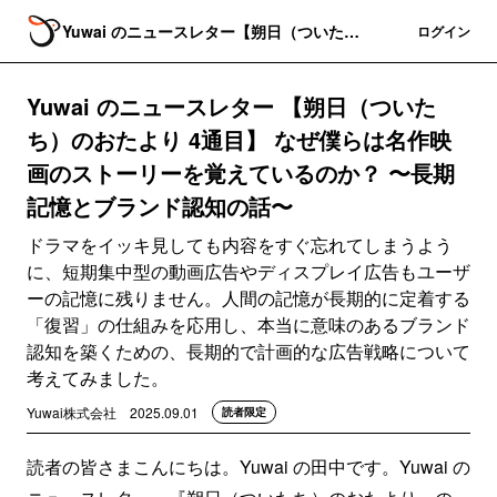
Yuwai のニュースレター【朔日（ついた
登録
ログイン
ち）のおたより】
Yuwai のニュースレター 【朔日（ついた
ち）のおたより 4通目】 なぜ僕らは名作映
画のストーリーを覚えているのか？ 〜長期
記憶とブランド認知の話〜
ドラマをイッキ見しても内容をすぐ忘れてしまうよう
に、短期集中型の動画広告やディスプレイ広告もユーザ
ーの記憶に残りません。人間の記憶が長期的に定着する
「復習」の仕組みを応用し、本当に意味のあるブランド
認知を築くための、長期的で計画的な広告戦略について
考えてみました。
Yuwai株式会社
2025.09.01
読者限定
読者の皆さまこんにちは。Yuwai の田中です。Yuwai の